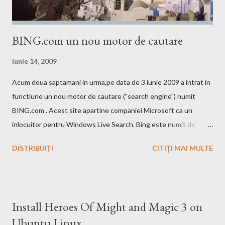
BING.com un nou motor de cautare
iunie 14, 2009
Acum doua saptamani in urma,pe data de 3 iunie 2009 a intrat in
functiune un nou motor de cautare ("search engine") numit
BING.com . Acest site apartine companiei Microsoft ca un
inlocuitor pentru Windows Live Search. Bing este numit de
catre cei de la Microsoft ca fiind un motor decizional. Aici echipa
DISTRIBUIȚI
CITIȚI MAI MULTE
Bing da si un mic exemplu cum poti sa castigi bani de pe urma
acestui search engine cu ajutorul optiunii cashback. Acest
motor de cautare deja are si o pagina pe Wikipedia . In caz ca
doriti sa faceti o comparatie Google vs. Bing este deja un site
Install Heroes Of Might and Magic 3 on
care face acest lucru. Ramane la decizia voastra ce motor de
Ubuntu Linux
cautare sa folositi!