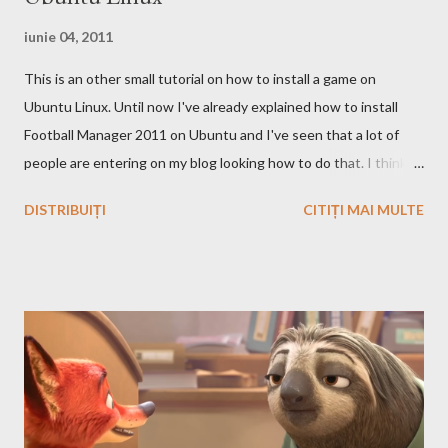
iunie 04, 2011
This is an other small tutorial on how to install a game on
Ubuntu Linux. Until now I've already explained how to install
Football Manager 2011 on Ubuntu and I've seen that a lot of
people are entering on my blog looking how to do that. I think
that you know Heroes 3 and that you've played in Windows but
DISTRIBUIȚI
CITIȚI MAI MULTE
the story and the game play is calling you to play it also in Linux,
no? First we have to download and install this game. Download I
think that this is the easiest step, you just have to search on
Google something like this download heroes 3 linux and I'm
definitively sure that you'll find a site from which to download
the game files ;). Installation After downloading the game you
have to install it. If the *.iso file is compressed in a *.bz2 file you
have to uncompressed it. After that write in the Terminal this,
after you go with cd command in the folder where the iso file is: