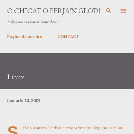
Treceți la conținutul principal
O CHICAT O PERJA'N GLOD!
Labor omnia vincit improbus!
Pagina de pornire
CONTACT
Linux
ianuarie 13, 2009
Ş
tiu!Nu am mai scris de ceva vreme pe blog (nu ca mi-ar