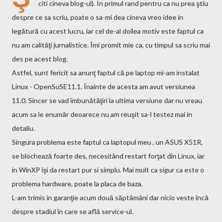
citi cineva blog-ul). In primul rand pentru ca nu prea ştiu
despre ce sa scriu, poate o sa-mi dea cineva vreo idee in
legătură cu acest lucru, iar cel de-al doilea motiv este faptul ca
nu am calităţi jurnalistice. Îmi promit mie ca, cu timpul sa scriu mai
des pe acest blog.
Astfel, sunt fericit sa anunţ faptul că pe laptop mi-am instalat
Linux - OpenSuSE11.1. Înainte de acesta am avut versiunea
11.0. Sincer se vad îmbunătăţiri la ultima versiune dar nu vreau
acum sa le enumăr deoarece nu am reuşit sa-l testez mai in
detaliu.
Singura problema este faptul ca laptopul meu , un ASUS X51R,
se blochează foarte des, necesitând restart forţat din Linux, iar
in WinXP îşi da restart pur si simplu. Mai mult ca sigur ca este o
problema hardware, poate la placa de baza.
L-am trimis in garanţie acum două săptămâni dar nicio veste încă
despre stadiul în care se află service-ul.