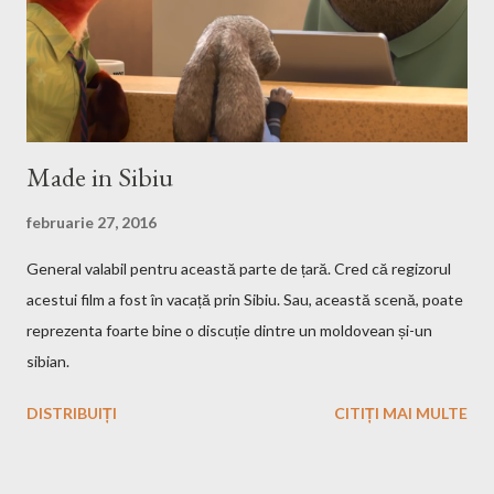
sudo mount -t iso9660 -o loop HMM3-Linux.iso /mnt/fakecd ...
Made in Sibiu
februarie 27, 2016
General valabil pentru această parte de țară. Cred că regizorul
acestui film a fost în vacață prin Sibiu. Sau, această scenă, poate
reprezenta foarte bine o discuție dintre un moldovean și-un
sibian.
DISTRIBUIȚI
CITIȚI MAI MULTE