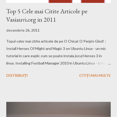
Top 5 Cele mai Citite Articole pe
Vasiauvi.org in 2011
decembrie 26, 2011
Topul celor mai citite articole de pe O Chicat O Perja'n Glod! :
Install Heroes Of Might and Magic 3 on Ubuntu Linux - un mic
tutorial in care explic cum se poate instala jocul Heroes 3 in
linux. Installing Football Manager 2010 in Ubuntu Linux - la fel ca
cel de mai sus e un tutorial despre cum poti instala un joc
DISTRIBUIȚI
CITIȚI MAI MULTE
specific pentru Windows in Linux. S-a deschis Strandul din Sibiu
- multi au cautat pe internet daca s-a deschis strandul din Sibiu
si de aceea au ajuns pe pagina mea...La cati au gasit aceasta
informatie (peste 2000 de vizualizari) si au mers acolo sa faca
baie administratorii strandului ar trebui sa-mi faca abonament
gratuit la ei. TV Online cu Sopcast in Ubuntu Linux - inca un mic