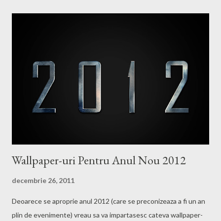
Wallpaper-uri Pentru Anul Nou 2012
decembrie 26, 2011
Deoarece se aproprie anul 2012 (care se preconizeaza a fi un an
plin de evenimente) vreau sa va impartasesc cateva wallpaper-