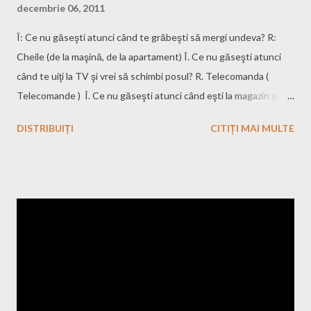
decembrie 06, 2011
Î: Ce nu găseşti atunci când te grăbeşti să mergi undeva? R:
Cheile (de la maşină, de la apartament) Î. Ce nu găseşti atunci
când te uiţi la TV şi vrei să schimbi posul? R. Telecomanda (
Telecomande ) Î. Ce nu găseşti atunci când eşti la magazin şi
vrei să plăteşti ce-ai cumpărat? R. Portofelul.
DISTRIBUIȚI
CITIȚI MAI MULTE