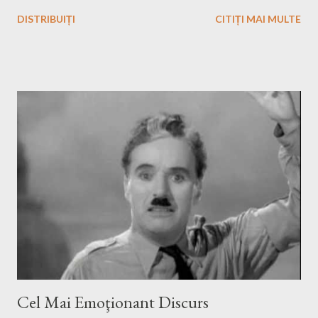
căreia doar 10 poze din fiecare ţară au fost acceptate. Apoi s-a
DISTRIBUIȚI
CITIȚI MAI MULTE
desfăşurat concursul european. Imaginea câştigătoare este din
România şi reprezintă Mănăstirea Chiajna de lângă Bucureşti şi
este realizată de fotograful Mihai Petre (nu e ăla de la Dansez
pentru tine). Puteţi vedea întreg clasamentul aici .
Cel Mai Emoţionant Discurs