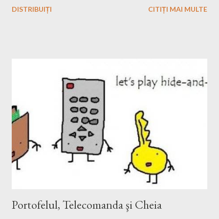
DISTRIBUIȚI
CITIȚI MAI MULTE
butonul de editare (cu roşu în imagine) şi se pot introduce orice
subiecte cum ar fi România, Sibiu, etc. sau se poate alege
subiecte dintr-o listă ordonată după anumite categorii ca
Politică, World, Tehnologie, Sport, Societate, etc. Eu am ales
câteva subiecte până acuma şi anume:
Portofelul, Telecomanda şi Cheia