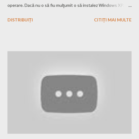
operare. Dacă nu o să fiu mulţumit o să instalez Windows XP.
Bineînţeles că de pe acest notebook nu va lipsi un sistem Linux.
DISTRIBUIȚI
CITIȚI MAI MULTE
Încă nu m-am decis ce să pun, Ubuntu sau Linux Mint. Acest
notebook l-am luat pentru soţie de aceea pun Windows că dacă
îl luam numai pentru mine puneam fără regrete Linux şi ca să
încerc senzaţii noi aş fi pus un Arch Linux sau Fedora. Deci, abia
aştept să ajungă notebook-ul acasă ... O să revin aici cu mai
multe detalii şi impresii despre acest notebook. Editat pe
28.12.2011: