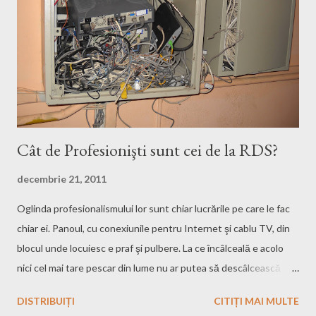
Cât de Profesionişti sunt cei de la RDS?
decembrie 21, 2011
Oglinda profesionalismului lor sunt chiar lucrările pe care le fac
chiar ei. Panoul, cu conexiunile pentru Internet şi cablu TV, din
blocul unde locuiesc e praf şi pulbere. La ce încâlceală e acolo
nici cel mai tare pescar din lume nu ar putea să descâlcească
acele cabluri... Cea mai simplă soluţie cred că ar fi să i se dea foc
DISTRIBUIȚI
CITIȚI MAI MULTE
acelui panou, să-l scoată din perete şi să-l arunce-n mare (Cibin)