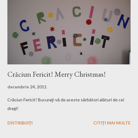
tutorial cum poti vedea toate canalele TV romanesti, si nu
numai, in Linux. Aici ar trebui sa adaug si articolul cu TV Maxe .
Youtube Music Playlist - cum poti vedea toate filmuletele
oficiale ale unui artist...
Crăciun Fericit! Merry Christmas!
decembrie 24, 2011
Crăciun Fericit! Bucuraţi-vă de aceste sărbători alături de cei
dragi!
DISTRIBUIȚI
CITIȚI MAI MULTE