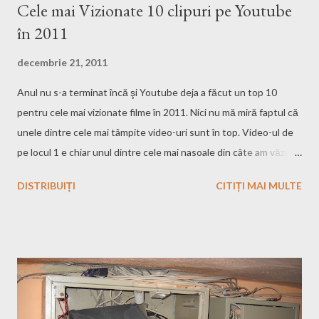
Cele mai Vizionate 10 clipuri pe Youtube
în 2011
decembrie 21, 2011
Anul nu s-a terminat încă şi Youtube deja a făcut un top 10
pentru cele mai vizionate filme în 2011. Nici nu mă miră faptul că
unele dintre cele mai tâmpite video-uri sunt în top. Video-ul de
pe locul 1 e chiar unul dintre cele mai nasoale din câte am văzut,
nu doar prin imagine cât şi prin sunet. Nu vreau să stric surpriza
DISTRIBUIȚI
CITIȚI MAI MULTE
dar cred că v-aţi dat seama că-i vorba de un videoclip... Nu
degeaba e votat negativ de mai mult de 300.000 de oameni. Cel
mai fain video e ăla cu câinele amăgit de către stăpânul lui. L-am
pus mai jos, îl puteţi vedea dacă daţi click pe Citeste mai mult...