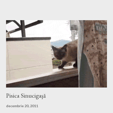
şi să pună o cutie nouă. Dar dacă ar începe asta azi cred că ar
rezolva problema doar de Paşte, de Paştele Cailor.
Pisica Sinucigaşă
decembrie 20, 2011