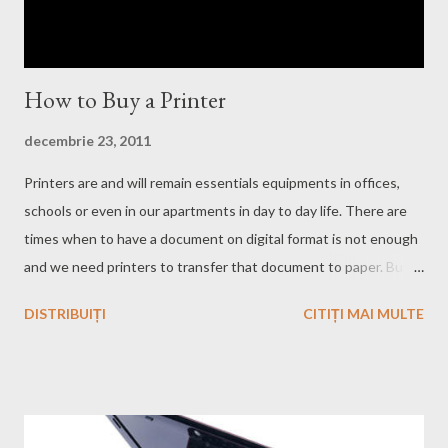
How to Buy a Printer
decembrie 23, 2011
Printers are and will remain essentials equipments in offices,
schools or even in our apartments in day to day life. There are
times when to have a document on digital format is not enough
and we need printers to transfer that document to paper. But
before doing this we need to have that printer and ofcorse to
DISTRIBUIȚI
CITIȚI MAI MULTE
buy it! There are different types of printers like inkjets, color
lasers, multifunction printers. Depending on what you need the
printer for you have to choose carefully and to be well informed
about every type of printers. Before buying a printer you have
to ask yourself these questions: