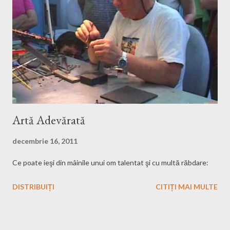
şi în mai multe filme sau seriale e Eddie Griffin . Urmăriţi acest
video lung de o oră şi 50 de minute şi o să vă convingeţi că e al
naibii de funny. Un alt comediant de culoare e Chris Rock . E
fenomenal!
Artă Adevărată
decembrie 16, 2011
Ce poate ieşi din mâinile unui om talentat şi cu multă răbdare:
DISTRIBUIȚI
CITIȚI MAI MULTE