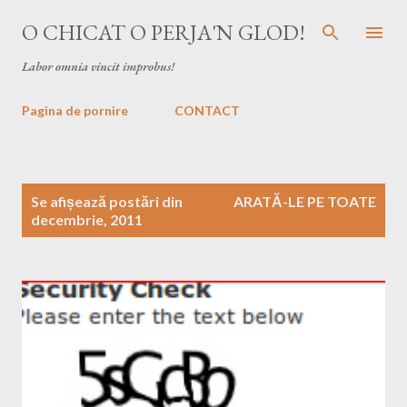
Treceți la conținutul principal
O CHICAT O PERJA'N GLOD!
Labor omnia vincit improbus!
Pagina de pornire
CONTACT
P
Se afișează postări din
ARATĂ-LE PE TOATE
o
decembrie, 2011
s
t
ă
r
i