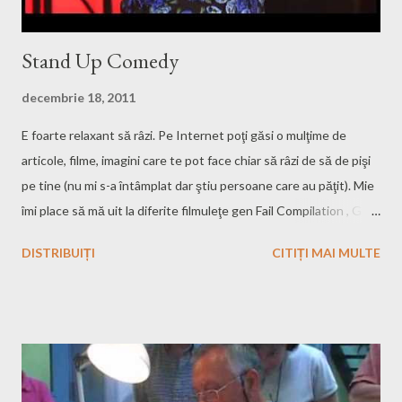
Stand Up Comedy
decembrie 18, 2011
E foarte relaxant să râzi. Pe Internet poţi găsi o mulţime de
articole, filme, imagini care te pot face chiar să râzi de să de pişi
pe tine (nu mi s-a întâmplat dar ştiu persoane care au păţit). Mie
îmi place să mă uit la diferite filmuleţe gen Fail Compilation , GIF-
uri comice, seriale ca Two and a Half Men sau diferite
DISTRIBUIȚI
CITIȚI MAI MULTE
reprezentaţii gen Stand Up Comedy . Recunosc că nu cunosc
niciun român care să facă Stand Up Comedy dar mi-ar plăcea să
văd un spectacol susţinut de un român. Momentan mă uit la
Gabriel Iglesias (căutare pe Youtube) care-i extrem de comic. Nu
are cum să nu te facă să râzi, nici chiar dacă ţi-a murit pisica sau
câinele ... Un alt comediant care-mi place şi pe care l-am urmărit