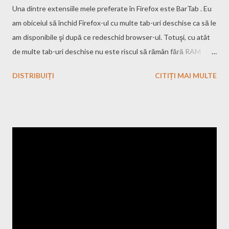
Una dintre extensiile mele preferate în Firefox este BarTab . Eu
am obiceiul să închid Firefox-ul cu multe tab-uri deschise ca să le
am disponibile şi după ce redeschid browser-ul. Totuşi, cu atât
de multe tab-uri deschise nu este riscul să rămân fără RAM
având în vedere că am doar 1GB? Nu prea, deoarece acest add-
DISTRIBUIȚI
CITIȚI MAI MULTE
on îţi permite să menţii tab-ul deschis dar fără să consume
memorie. Mai mult, atunci când redeschizi browser-ul toate tab-
urile sunt dezactivate, de aici rezultă faptul că Firefox se va
deschide mult mai rapid. Din păcate acest add-on nu mai este
disponibil pentru Firefox cu versiuni mai mari de 3.6. Dar asta nu
ne împiedică să folosim această extensie făcând un mic artificiu,
sau mai bine zis un pic de hacking :). Pentru a face orice extensie
de Firefox compatibilă cu orice versiune trebuie să urmăm câţiva
paşi. Ca exemplu luăm add-on-ul Bartab: Downloadaţi add-on-ul
BarTab, sau orice alt add-on, cu click dreapta şi Save Link As...
Deschideţi fişierul *.xpi cu or...