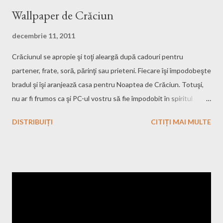
Wallpaper de Crăciun
decembrie 11, 2011
Crăciunul se apropie şi toţi aleargă după cadouri pentru
partener, frate, soră, părinţi sau prieteni. Fiecare îşi împodobeşte
bradul şi îşi aranjează casa pentru Noaptea de Crăciun. Totuşi,
nu ar fi frumos ca şi PC-ul vostru să fie împodobit în spiritul
Crăciunului? Dacă nu vreţi să agăţaţi de PC sau laptop globuri,
DISTRIBUIȚI
CITIȚI MAI MULTE
LED-uri, îngeraşi atunci cel mai bine ar fi să-ţi pui pe Desktop un
simplu wallpaper specific Crăciunului. Mai jos am pus câteva
wallpaper-uri care mie îmi plac: