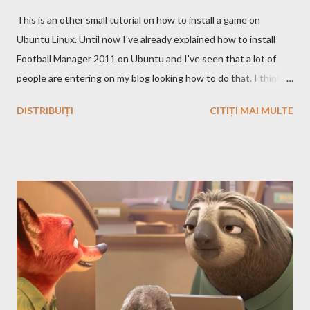
This is an other small tutorial on how to install a game on
Ubuntu Linux. Until now I've already explained how to install
Football Manager 2011 on Ubuntu and I've seen that a lot of
people are entering on my blog looking how to do that. I think
that you know Heroes 3 and that you've played in Windows but
DISTRIBUIȚI
CITIȚI MAI MULTE
the story and the game play is calling you to play it also in Linux,
no? First we have to download and install this game. Download I
think that this is the easiest step, you just have to search on
Google something like this download heroes 3 linux and I'm
definitively sure that you'll find a site from which to download
the game files ;). Installation After downloading the game you
have to install it. If the *.iso file is compressed in a *.bz2 file you
have to uncompressed it. After that write in the Terminal this,
after you go with cd command in the folder where the iso file is:
sudo mount -t iso9660 -o loop HMM3-Linux.iso /mnt/fakecd ...