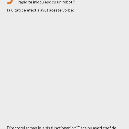
rapid te inlocuiesc cu un robot!"
Ia uitati ce efect a avut aceste vorbe:
Directorul roman le-a zis functionarilor:"Daca nu aveti chef de