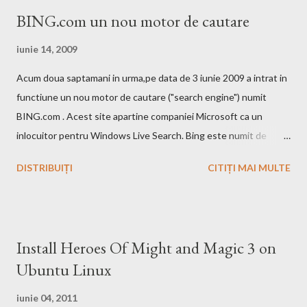
BING.com un nou motor de cautare
iunie 14, 2009
Acum doua saptamani in urma,pe data de 3 iunie 2009 a intrat in
functiune un nou motor de cautare ("search engine") numit
BING.com . Acest site apartine companiei Microsoft ca un
inlocuitor pentru Windows Live Search. Bing este numit de
catre cei de la Microsoft ca fiind un motor decizional. Aici echipa
DISTRIBUIȚI
CITIȚI MAI MULTE
Bing da si un mic exemplu cum poti sa castigi bani de pe urma
acestui search engine cu ajutorul optiunii cashback. Acest
motor de cautare deja are si o pagina pe Wikipedia . In caz ca
doriti sa faceti o comparatie Google vs. Bing este deja un site
Install Heroes Of Might and Magic 3 on
care face acest lucru. Ramane la decizia voastra ce motor de
Ubuntu Linux
cautare sa folositi!
iunie 04, 2011