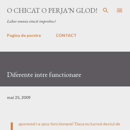
Treceți la conținutul principal
O CHICAT O PERJA'N GLOD!
Labor omnia vincit improbus!
Pagina de pornire
CONTACT
Diferente intre functionare
mai 25, 2009
J
aponezul i-a spus functionarei:"Daca nu lucrezi destul de