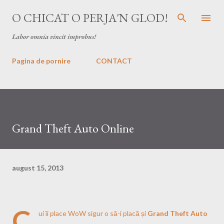
Treceți la conținutul principal
O CHICAT O PERJA'N GLOD!
Labor omnia vincit improbus!
Pagina de pornire
CONTACT
Grand Theft Auto Online
august 15, 2013
C
ui îi place WoW sigur o să-i placă și
Grand Theft Auto