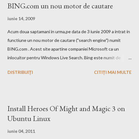
BING.com un nou motor de cautare
iunie 14, 2009
Acum doua saptamani in urma,pe data de 3 iunie 2009 a intrat in
functiune un nou motor de cautare ("search engine") numit
BING.com . Acest site apartine companiei Microsoft ca un
inlocuitor pentru Windows Live Search. Bing este numit de
catre cei de la Microsoft ca fiind un motor decizional. Aici echipa
DISTRIBUIȚI
CITIȚI MAI MULTE
Bing da si un mic exemplu cum poti sa castigi bani de pe urma
acestui search engine cu ajutorul optiunii cashback. Acest
motor de cautare deja are si o pagina pe Wikipedia . In caz ca
doriti sa faceti o comparatie Google vs. Bing este deja un site
Install Heroes Of Might and Magic 3 on
care face acest lucru. Ramane la decizia voastra ce motor de
Ubuntu Linux
cautare sa folositi!
iunie 04, 2011