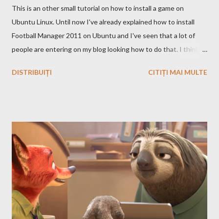
This is an other small tutorial on how to install a game on
Ubuntu Linux. Until now I've already explained how to install
Football Manager 2011 on Ubuntu and I've seen that a lot of
people are entering on my blog looking how to do that. I think
that you know Heroes 3 and that you've played in Windows but
DISTRIBUIȚI
CITIȚI MAI MULTE
the story and the game play is calling you to play it also in Linux,
no? First we have to download and install this game. Download I
think that this is the easiest step, you just have to search on
Google something like this download heroes 3 linux and I'm
definitively sure that you'll find a site from which to download
the game files ;). Installation After downloading the game you
have to install it. If the *.iso file is compressed in a *.bz2 file you
have to uncompressed it. After that write in the Terminal this,
after you go with cd command in the folder where the iso file is:
sudo mount -t iso9660 -o loop HMM3-Linux.iso /mnt/fakecd ...