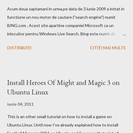
Acum doua saptamani in urma,pe data de 3 iunie 2009 a intrat in
functiune un nou motor de cautare ("search engine") numit
BING.com . Acest site apartine companiei Microsoft ca un
inlocuitor pentru Windows Live Search. Bing este numit de
catre cei de la Microsoft ca fiind un motor decizional. Aici echipa
DISTRIBUIȚI
CITIȚI MAI MULTE
Bing da si un mic exemplu cum poti sa castigi bani de pe urma
acestui search engine cu ajutorul optiunii cashback. Acest
motor de cautare deja are si o pagina pe Wikipedia . In caz ca
doriti sa faceti o comparatie Google vs. Bing este deja un site
Install Heroes Of Might and Magic 3 on
care face acest lucru. Ramane la decizia voastra ce motor de
Ubuntu Linux
cautare sa folositi!
iunie 04, 2011
This is an other small tutorial on how to install a game on
Ubuntu Linux. Until now I've already explained how to install