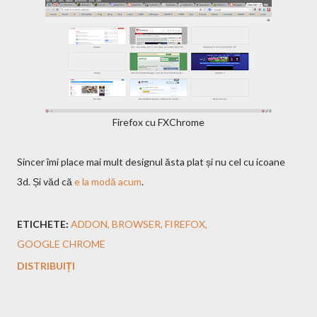
Firefox cu FXChrome
Sincer îmi place mai mult designul ăsta plat și nu cel cu icoane
3d. Și văd că
e la modă acum
.
ETICHETE:
ADDON
BROWSER
FIREFOX
GOOGLE CHROME
DISTRIBUIȚI