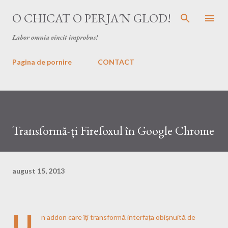
Treceți la conținutul principal
O CHICAT O PERJA'N GLOD!
Labor omnia vincit improbus!
Pagina de pornire
CONTACT
Transformă-ți Firefoxul în Google Chrome
august 15, 2013
U
n addon care îți transformă interfața obișnuită de