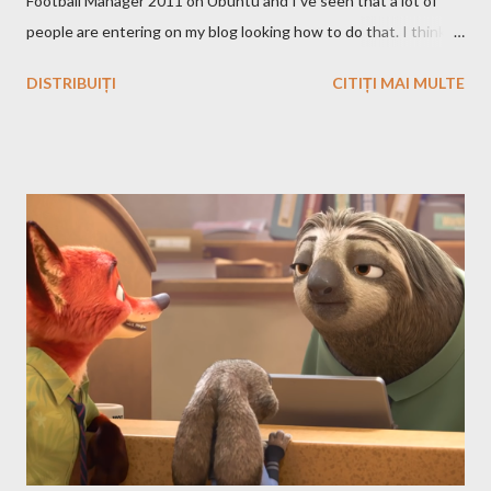
Football Manager 2011 on Ubuntu and I've seen that a lot of
people are entering on my blog looking how to do that. I think
that you know Heroes 3 and that you've played in Windows but
DISTRIBUIȚI
CITIȚI MAI MULTE
the story and the game play is calling you to play it also in Linux,
no? First we have to download and install this game. Download I
think that this is the easiest step, you just have to search on
Google something like this download heroes 3 linux and I'm
definitively sure that you'll find a site from which to download
the game files ;). Installation After downloading the game you
have to install it. If the *.iso file is compressed in a *.bz2 file you
have to uncompressed it. After that write in the Terminal this,
after you go with cd command in the folder where the iso file is:
sudo mount -t iso9660 -o loop HMM3-Linux.iso /mnt/fakecd ...