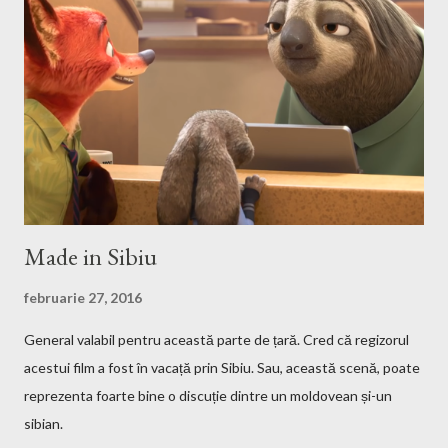
the game files ;). Installation After downloading the game you
have to install it. If the *.iso file is compressed in a *.bz2 file you
have to uncompressed it. After that write in the Terminal this,
after you go with cd command in the folder where the iso file is:
sudo mount -t iso9660 -o loop HMM3-Linux.iso /mnt/fakecd ...
Made in Sibiu
februarie 27, 2016
General valabil pentru această parte de țară. Cred că regizorul
acestui film a fost în vacață prin Sibiu. Sau, această scenă, poate
reprezenta foarte bine o discuție dintre un moldovean și-un
sibian.