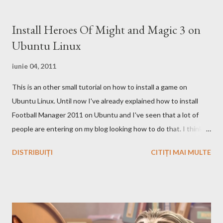
motor de cautare deja are si o pagina pe Wikipedia . In caz ca
doriti sa faceti o comparatie Google vs. Bing este deja un site
Install Heroes Of Might and Magic 3 on
care face acest lucru. Ramane la decizia voastra ce motor de
Ubuntu Linux
cautare sa folositi!
iunie 04, 2011
This is an other small tutorial on how to install a game on
Ubuntu Linux. Until now I've already explained how to install
Football Manager 2011 on Ubuntu and I've seen that a lot of
people are entering on my blog looking how to do that. I think
that you know Heroes 3 and that you've played in Windows but
DISTRIBUIȚI
CITIȚI MAI MULTE
the story and the game play is calling you to play it also in Linux,
no? First we have to download and install this game. Download I
think that this is the easiest step, you just have to search on
Google something like this download heroes 3 linux and I'm
definitively sure that you'll find a site from which to download