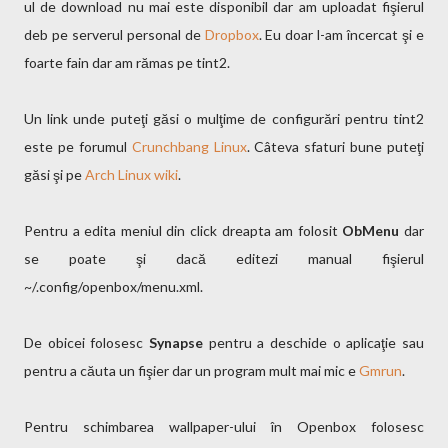
ul de download nu mai este disponibil dar am uploadat fişierul
deb pe serverul personal de
Dropbox
. Eu doar l-am încercat şi e
foarte fain dar am rămas pe tint2.
Un link unde puteţi găsi o mulţime de configurări pentru tint2
este pe forumul
Crunchbang Linux
. Câteva sfaturi bune puteţi
găsi şi pe
Arch Linux wiki
.
Pentru a edita meniul din click dreapta am folosit
ObMenu
dar
se poate şi dacă editezi manual fişierul
~/.config/openbox/menu.xml.
De obicei folosesc
Synapse
pentru a deschide o aplicaţie sau
pentru a căuta un fişier dar un program mult mai mic e
Gmrun
.
Pentru schimbarea wallpaper-ului în Openbox folosesc