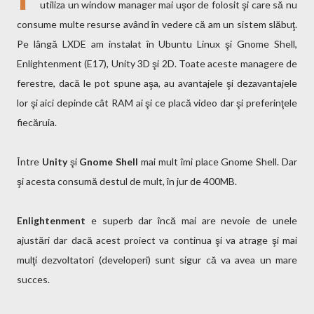
utiliza un window manager mai uşor de folosit şi care să nu
consume multe resurse având în vedere că am un sistem slăbuţ.
Pe lângă LXDE am instalat în Ubuntu Linux şi Gnome Shell,
Enlightenment (E17), Unity 3D şi 2D. Toate aceste managere de
ferestre, dacă le pot spune aşa, au avantajele şi dezavantajele
lor şi aici depinde cât RAM ai şi ce placă video dar şi preferinţele
fiecăruia.
Între
Unity
şi
Gnome Shell
mai mult îmi place Gnome Shell. Dar
şi acesta consumă destul de mult, în jur de 400MB.
Enlightenment
e superb dar încă mai are nevoie de unele
ajustări dar dacă acest proiect va continua şi va atrage şi mai
mulţi dezvoltatori (developeri) sunt sigur că va avea un mare
succes.