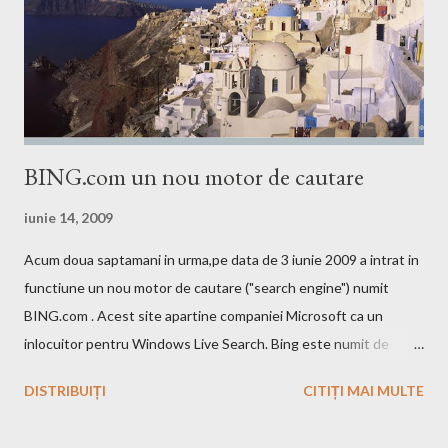
BING.com un nou motor de cautare
iunie 14, 2009
Acum doua saptamani in urma,pe data de 3 iunie 2009 a intrat in
functiune un nou motor de cautare ("search engine") numit
BING.com . Acest site apartine companiei Microsoft ca un
inlocuitor pentru Windows Live Search. Bing este numit de
catre cei de la Microsoft ca fiind un motor decizional. Aici echipa
DISTRIBUIȚI
CITIȚI MAI MULTE
Bing da si un mic exemplu cum poti sa castigi bani de pe urma
acestui search engine cu ajutorul optiunii cashback. Acest