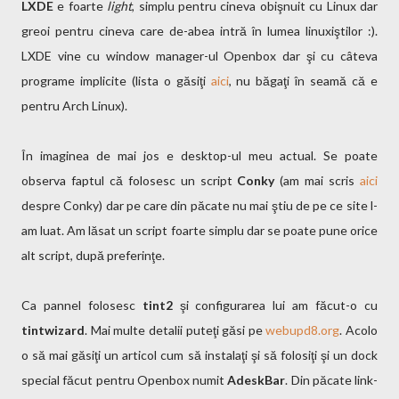
LXDE
e foarte
light
, simplu pentru cineva obişnuit cu Linux dar
greoi pentru cineva care de-abea intră în lumea linuxiştilor :).
LXDE vine cu window manager-ul Openbox dar şi cu câteva
programe implicite (lista o găsiţi
aici
, nu băgaţi în seamă că e
pentru Arch Linux).
În imaginea de mai jos e desktop-ul meu actual. Se poate
observa faptul că folosesc un script
Conky
(am mai scris
aici
despre Conky) dar pe care din păcate nu mai ştiu de pe ce site l-
am luat. Am lăsat un script foarte simplu dar se poate pune orice
alt script, după preferinţe.
Ca pannel folosesc
tint2
şi configurarea lui am făcut-o cu
tintwizard
. Mai multe detalii puteţi găsi pe
webupd8.org
. Acolo
o să mai găsiţi un articol cum să instalaţi şi să folosiţi şi un dock
special făcut pentru Openbox numit
AdeskBar
. Din păcate link-