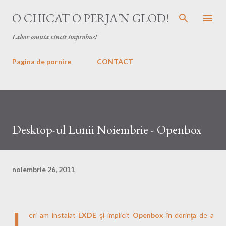
Treceți la conținutul principal
O CHICAT O PERJA'N GLOD!
Labor omnia vincit improbus!
Pagina de pornire
CONTACT
Desktop-ul Lunii Noiembrie - Openbox
noiembrie 26, 2011
I
eri am instalat
LXDE
şi implicit
Openbox
în dorinţa de a