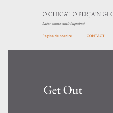
O CHICAT O PERJA'N GL
Labor omnia vincit improbus!
Pagina de pornire
CONTACT
Get Out