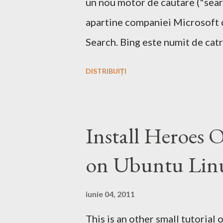
un nou motor de cautare ("sear
apartine companiei Microsoft 
Search. Bing este numit de catr
decizional. Aici echipa Bing da
DISTRIBUIȚI
de pe urma acestui search engi
motor de cautare deja are si o p
faceti o comparatie Google vs. 
Install Heroes 
Ramane la decizia voastra ce mo
on Ubuntu Lin
iunie 04, 2011
This is an other small tutorial