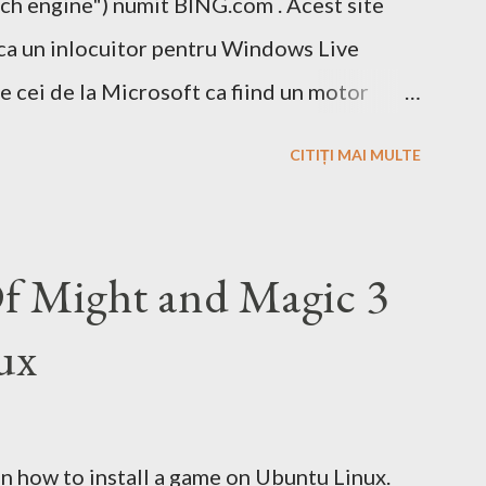
ch engine") numit BING.com . Acest site
ca un inlocuitor pentru Windows Live
e cei de la Microsoft ca fiind un motor
 si un mic exemplu cum poti sa castigi bani
CITIȚI MAI MULTE
ne cu ajutorul optiunii cashback. Acest
agina pe Wikipedia . In caz ca doriti sa
Bing este deja un site care face acest lucru.
Of Might and Magic 3
tor de cautare sa folositi!
ux
 on how to install a game on Ubuntu Linux.