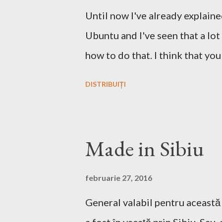
Until now I've already explain
Ubuntu and I've seen that a lo
how to do that. I think that yo
Windows but the story and the g
DISTRIBUIȚI
Linux, no? First we have to do
think that this is the easiest s
something like this download he
Made in Sibiu
you'll find a site from which to
After downloading the game you ha
februarie 27, 2016
compressed in a *.bz2 file you 
General valabil pentru această 
the Terminal this, after you g