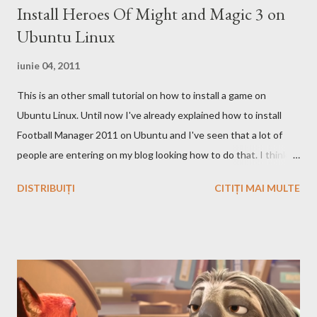
Install Heroes Of Might and Magic 3 on
care face acest lucru. Ramane la decizia voastra ce motor de
Ubuntu Linux
cautare sa folositi!
iunie 04, 2011
This is an other small tutorial on how to install a game on
Ubuntu Linux. Until now I've already explained how to install
Football Manager 2011 on Ubuntu and I've seen that a lot of
people are entering on my blog looking how to do that. I think
that you know Heroes 3 and that you've played in Windows but
DISTRIBUIȚI
CITIȚI MAI MULTE
the story and the game play is calling you to play it also in Linux,
no? First we have to download and install this game. Download I
think that this is the easiest step, you just have to search on
Google something like this download heroes 3 linux and I'm
definitively sure that you'll find a site from which to download
the game files ;). Installation After downloading the game you
have to install it. If the *.iso file is compressed in a *.bz2 file you