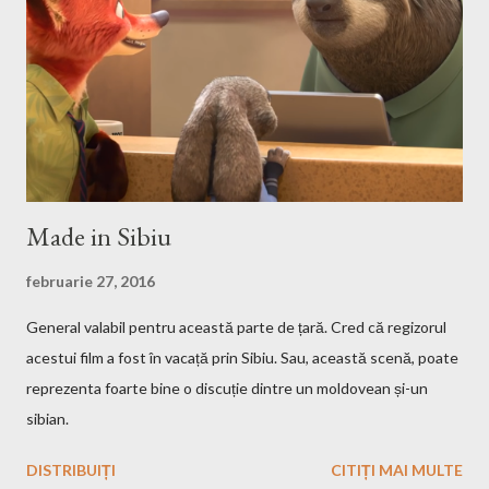
have to uncompressed it. After that write in the Terminal this,
after you go with cd command in the folder where the iso file is:
sudo mount -t iso9660 -o loop HMM3-Linux.iso /mnt/fakecd ...
Made in Sibiu
februarie 27, 2016
General valabil pentru această parte de țară. Cred că regizorul
acestui film a fost în vacață prin Sibiu. Sau, această scenă, poate
reprezenta foarte bine o discuție dintre un moldovean și-un
sibian.
DISTRIBUIȚI
CITIȚI MAI MULTE