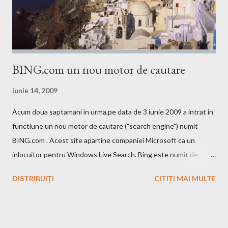
BING.com un nou motor de cautare
iunie 14, 2009
Acum doua saptamani in urma,pe data de 3 iunie 2009 a intrat in
functiune un nou motor de cautare ("search engine") numit
BING.com . Acest site apartine companiei Microsoft ca un
inlocuitor pentru Windows Live Search. Bing este numit de
catre cei de la Microsoft ca fiind un motor decizional. Aici echipa
DISTRIBUIȚI
CITIȚI MAI MULTE
Bing da si un mic exemplu cum poti sa castigi bani de pe urma
acestui search engine cu ajutorul optiunii cashback. Acest
motor de cautare deja are si o pagina pe Wikipedia . In caz ca
doriti sa faceti o comparatie Google vs. Bing este deja un site