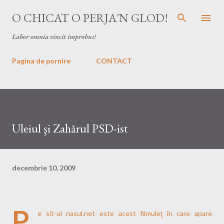
Treceți la conținutul principal
O CHICAT O PERJA'N GLOD!
Labor omnia vincit improbus!
Pagina de pornire
CONTACT
Uleiul şi Zahărul PSD-ist
decembrie 10, 2009
P
e sit-ul
nasul.net
este acest filmuleţ în care apare