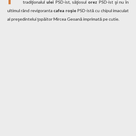
tradiţionalul
ulei
PSD-ist, săţiosul
orez
PSD-ist şi nu în
ultimul rând revigoranta
cafea roşie
PSD-istă cu chipul imaculat
al preşedintelui ţopăitor Mircea Geoană imprimată pe cutie.