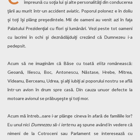
împreună cu soţia lui şi alte personalităţi din conducerea
ţării au murit într-un accident aviatic. Poporul polonez e în doliu
şi toţi îşi plâng preşedintele. Mii de oameni au venit azi în faţa
Palatului Prezidenţial cu flori şi lumânări. Vezi peste tot oameni
cu lacrimi în ochi şi deznădăjduiţi crezând că Dumnezeu i-a
pedepsit.
Acum să ne imaginăm că Băse cu toată
elita
românească:
Geoană, Iliescu, Boc, Antonescu, Năstase, Hrebe, Mitrea,
Videanu, Berceanu, Udrea, şi alţi iubiţi ai poporului nostru se află
într-un avion în drum spre casă. Din cauza unuor defecte la
motoare avionul se prăbuşeşte şi toţi mor.
Acum mă întreb...oare i-ar plânge cineva în afară de familiile lor?
Eu unul nici
Dumnezeu să-i ierte
nu aş spune având în vedere că
nimeni de la Cotroceni sau Parlament se interesează cu