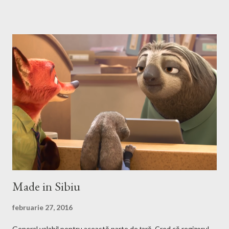
no? First we have to download and install this game. Download I
think that this is the easiest step, you just have to search on
Google something like this download heroes 3 linux and I'm
definitively sure that you'll find a site from which to download
the game files ;). Installation After downloading the game you
have to install it. If the *.iso file is compressed in a *.bz2 file you
have to uncompressed it. After that write in the Terminal this,
after you go with cd command in the folder where the iso file is:
sudo mount -t iso9660 -o loop HMM3-Linux.iso /mnt/fakecd ...
Made in Sibiu
februarie 27, 2016
General valabil pentru această parte de țară. Cred că regizorul