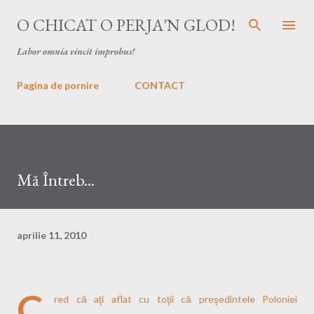
Treceți la conținutul principal
O CHICAT O PERJA'N GLOD!
Labor omnia vincit improbus!
Pagina de pornire
CONTACT
Mă Întreb...
aprilie 11, 2010
C
red că aţi aflat cu toţii că preşedintele Poloniei