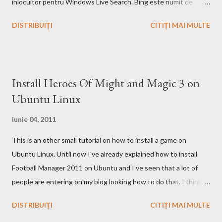
inlocuitor pentru Windows Live Search. Bing este numit de
catre cei de la Microsoft ca fiind un motor decizional. Aici echipa
DISTRIBUIȚI
CITIȚI MAI MULTE
Bing da si un mic exemplu cum poti sa castigi bani de pe urma
acestui search engine cu ajutorul optiunii cashback. Acest
motor de cautare deja are si o pagina pe Wikipedia . In caz ca
doriti sa faceti o comparatie Google vs. Bing este deja un site
Install Heroes Of Might and Magic 3 on
care face acest lucru. Ramane la decizia voastra ce motor de
Ubuntu Linux
cautare sa folositi!
iunie 04, 2011
This is an other small tutorial on how to install a game on
Ubuntu Linux. Until now I've already explained how to install
Football Manager 2011 on Ubuntu and I've seen that a lot of
people are entering on my blog looking how to do that. I think
that you know Heroes 3 and that you've played in Windows but
DISTRIBUIȚI
CITIȚI MAI MULTE
the story and the game play is calling you to play it also in Linux,