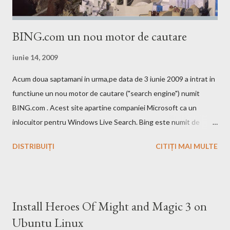
BING.com un nou motor de cautare
iunie 14, 2009
Acum doua saptamani in urma,pe data de 3 iunie 2009 a intrat in
functiune un nou motor de cautare ("search engine") numit
BING.com . Acest site apartine companiei Microsoft ca un
inlocuitor pentru Windows Live Search. Bing este numit de
catre cei de la Microsoft ca fiind un motor decizional. Aici echipa
DISTRIBUIȚI
CITIȚI MAI MULTE
Bing da si un mic exemplu cum poti sa castigi bani de pe urma
acestui search engine cu ajutorul optiunii cashback. Acest
motor de cautare deja are si o pagina pe Wikipedia . In caz ca
doriti sa faceti o comparatie Google vs. Bing este deja un site
Install Heroes Of Might and Magic 3 on
care face acest lucru. Ramane la decizia voastra ce motor de
Ubuntu Linux
cautare sa folositi!