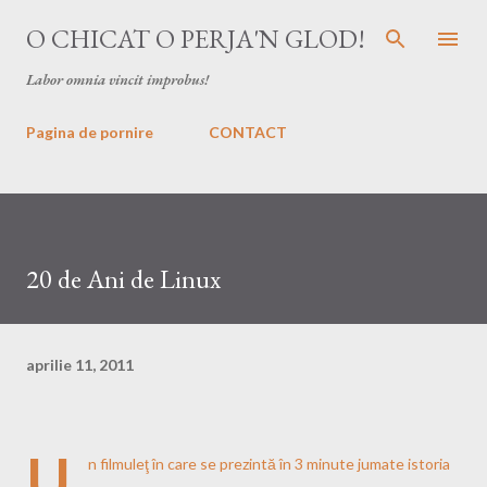
Treceți la conținutul principal
O CHICAT O PERJA'N GLOD!
Labor omnia vincit improbus!
Pagina de pornire
CONTACT
20 de Ani de Linux
aprilie 11, 2011
U
n filmuleţ în care se prezintă în 3 minute jumate istoria