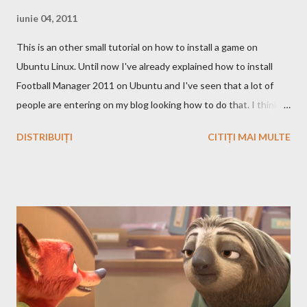
iunie 04, 2011
This is an other small tutorial on how to install a game on
Ubuntu Linux. Until now I've already explained how to install
Football Manager 2011 on Ubuntu and I've seen that a lot of
people are entering on my blog looking how to do that. I think
that you know Heroes 3 and that you've played in Windows but
DISTRIBUIȚI
CITIȚI MAI MULTE
the story and the game play is calling you to play it also in Linux,
no? First we have to download and install this game. Download I
think that this is the easiest step, you just have to search on
Google something like this download heroes 3 linux and I'm
definitively sure that you'll find a site from which to download
the game files ;). Installation After downloading the game you
have to install it. If the *.iso file is compressed in a *.bz2 file you
have to uncompressed it. After that write in the Terminal this,
after you go with cd command in the folder where the iso file is: