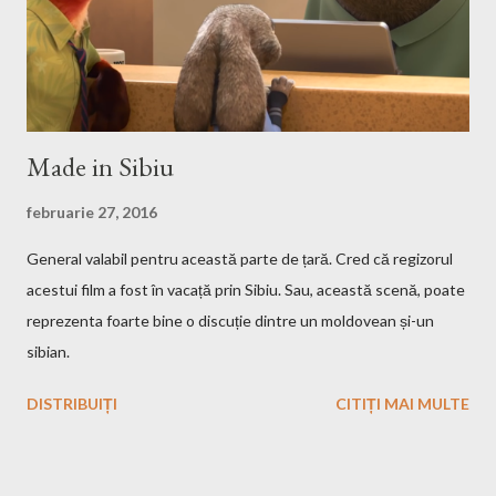
sudo mount -t iso9660 -o loop HMM3-Linux.iso /mnt/fakecd ...
Made in Sibiu
februarie 27, 2016
General valabil pentru această parte de țară. Cred că regizorul
acestui film a fost în vacață prin Sibiu. Sau, această scenă, poate
reprezenta foarte bine o discuție dintre un moldovean și-un
sibian.
DISTRIBUIȚI
CITIȚI MAI MULTE