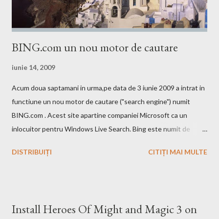
BING.com un nou motor de cautare
iunie 14, 2009
Acum doua saptamani in urma,pe data de 3 iunie 2009 a intrat in
functiune un nou motor de cautare ("search engine") numit
BING.com . Acest site apartine companiei Microsoft ca un
inlocuitor pentru Windows Live Search. Bing este numit de
catre cei de la Microsoft ca fiind un motor decizional. Aici echipa
DISTRIBUIȚI
CITIȚI MAI MULTE
Bing da si un mic exemplu cum poti sa castigi bani de pe urma
acestui search engine cu ajutorul optiunii cashback. Acest
motor de cautare deja are si o pagina pe Wikipedia . In caz ca
doriti sa faceti o comparatie Google vs. Bing este deja un site
Install Heroes Of Might and Magic 3 on
care face acest lucru. Ramane la decizia voastra ce motor de