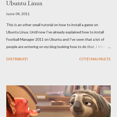
Ubuntu Linux
cautare sa folositi!
iunie 04, 2011
This is an other small tutorial on how to install a game on
Ubuntu Linux. Until now I've already explained how to install
Football Manager 2011 on Ubuntu and I've seen that a lot of
people are entering on my blog looking how to do that. I think
that you know Heroes 3 and that you've played in Windows but
DISTRIBUIȚI
CITIȚI MAI MULTE
the story and the game play is calling you to play it also in Linux,
no? First we have to download and install this game. Download I
think that this is the easiest step, you just have to search on
Google something like this download heroes 3 linux and I'm
definitively sure that you'll find a site from which to download
the game files ;). Installation After downloading the game you
have to install it. If the *.iso file is compressed in a *.bz2 file you
have to uncompressed it. After that write in the Terminal this,