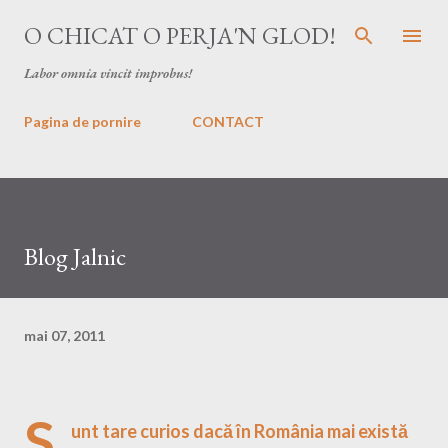
Treceți la conținutul principal
O CHICAT O PERJA'N GLOD!
Labor omnia vincit improbus!
Pagina de pornire
CONTACT
Blog Jalnic
mai 07, 2011
S
unt tare curios dacă în România mai există