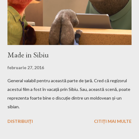
after you go with cd command in the folder where the iso file is:
sudo mount -t iso9660 -o loop HMM3-Linux.iso /mnt/fakecd ...
Made in Sibiu
februarie 27, 2016
General valabil pentru această parte de țară. Cred că regizorul
acestui film a fost în vacață prin Sibiu. Sau, această scenă, poate
reprezenta foarte bine o discuție dintre un moldovean și-un
sibian.
DISTRIBUIȚI
CITIȚI MAI MULTE