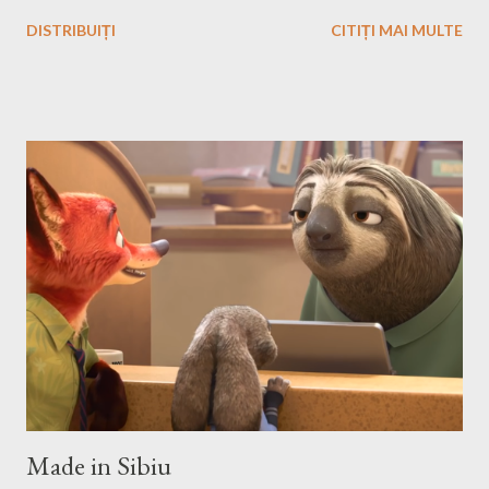
that you know Heroes 3 and that you've played in Windows but
DISTRIBUIȚI
CITIȚI MAI MULTE
the story and the game play is calling you to play it also in Linux,
no? First we have to download and install this game. Download I
think that this is the easiest step, you just have to search on
Google something like this download heroes 3 linux and I'm
definitively sure that you'll find a site from which to download
the game files ;). Installation After downloading the game you
have to install it. If the *.iso file is compressed in a *.bz2 file you
have to uncompressed it. After that write in the Terminal this,
after you go with cd command in the folder where the iso file is:
sudo mount -t iso9660 -o loop HMM3-Linux.iso /mnt/fakecd ...
Made in Sibiu