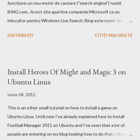
functiune un nou motor de cautare ("search engine") numit
BING.com . Acest site apartine companiei Microsoft ca un
inlocuitor pentru Windows Live Search. Bing este numit de
catre cei de la Microsoft ca fiind un motor decizional. Aici echipa
DISTRIBUIȚI
CITIȚI MAI MULTE
Bing da si un mic exemplu cum poti sa castigi bani de pe urma
acestui search engine cu ajutorul optiunii cashback. Acest
motor de cautare deja are si o pagina pe Wikipedia . In caz ca
doriti sa faceti o comparatie Google vs. Bing este deja un site
Install Heroes Of Might and Magic 3 on
care face acest lucru. Ramane la decizia voastra ce motor de
Ubuntu Linux
cautare sa folositi!
iunie 04, 2011
This is an other small tutorial on how to install a game on
Ubuntu Linux. Until now I've already explained how to install
Football Manager 2011 on Ubuntu and I've seen that a lot of
people are entering on my blog looking how to do that. I think