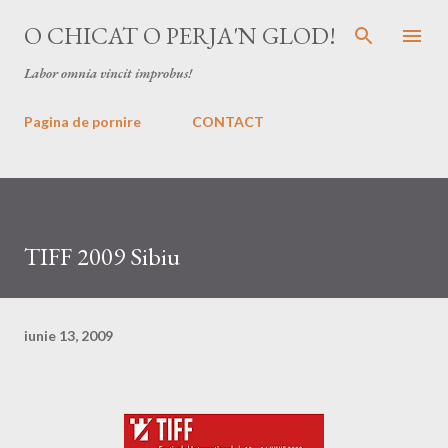
Treceți la conținutul principal
O CHICAT O PERJA'N GLOD!
Labor omnia vincit improbus!
Pagina de pornire
CONTACT
TIFF 2009 Sibiu
iunie 13, 2009