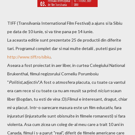
TIFF (Transilvania International Film Festival) a ajuns si la Sibiu
pe data de 10 iunie, si va tine pana pe 14 iunie.
La aceasta editie sunt prezentate 25 de productii din diferite
tari. Programul complet dar si mai multe detalii , puteti gasi pe
http://www.tiff.ro/sibiu
.
Aseara a fost proiectat in aer liber, in curtea Colegiului National
Brukenthal, filmul regizorului Corneliu Porumboiu
"
Politist,adjectiv
".A fost o atmosfera placuta, cu toate ca vantul
era cam rece si cu toate ca nu am reusit sa prind
niciun
scaun
liber (Bogdan, tu esti de vina :D).Filmul e interesant, dragut, chiar
mi-a placut. Intr-o oarecare masura este un film educativ, fara
injuraturi (injuraturile sunt obisnuite in filmele romanesti) si fara
violenta. Asa cum zicea un coleg de-al meu care a trait 10 ani in
Canada, filmul i s-a parut "real", diferit de filmele americane care