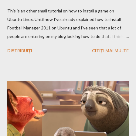
This is an other small tutorial on how to install a game on
Ubuntu Linux. Until now I've already explained how to install
Football Manager 2011 on Ubuntu and I've seen that a lot of
people are entering on my blog looking how to do that. I think
that you know Heroes 3 and that you've played in Windows but
DISTRIBUIȚI
CITIȚI MAI MULTE
the story and the game play is calling you to play it also in Linux,
no? First we have to download and install this game. Download I
think that this is the easiest step, you just have to search on
Google something like this download heroes 3 linux and I'm
definitively sure that you'll find a site from which to download
the game files ;). Installation After downloading the game you
have to install it. If the *.iso file is compressed in a *.bz2 file you
have to uncompressed it. After that write in the Terminal this,
after you go with cd command in the folder where the iso file is:
sudo mount -t iso9660 -o loop HMM3-Linux.iso /mnt/fakecd ...