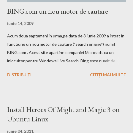
BING.com un nou motor de cautare
iunie 14, 2009
Acum doua saptamani in urma,pe data de 3 iunie 2009 a intrat in
functiune un nou motor de cautare ("search engine") numit
BING.com . Acest site apartine companiei Microsoft ca un
inlocuitor pentru Windows Live Search. Bing este numit de
catre cei de la Microsoft ca fiind un motor decizional. Aici echipa
DISTRIBUIȚI
CITIȚI MAI MULTE
Bing da si un mic exemplu cum poti sa castigi bani de pe urma
acestui search engine cu ajutorul optiunii cashback. Acest
motor de cautare deja are si o pagina pe Wikipedia . In caz ca
doriti sa faceti o comparatie Google vs. Bing este deja un site
Install Heroes Of Might and Magic 3 on
care face acest lucru. Ramane la decizia voastra ce motor de
Ubuntu Linux
cautare sa folositi!
iunie 04, 2011