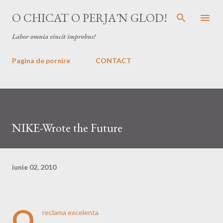
Treceți la conținutul principal
O CHICAT O PERJA'N GLOD!
Labor omnia vincit improbus!
Pagina de pornire
CONTACT
NIKE-Wrote the Future
iunie 02, 2010
O
reclama excelenta