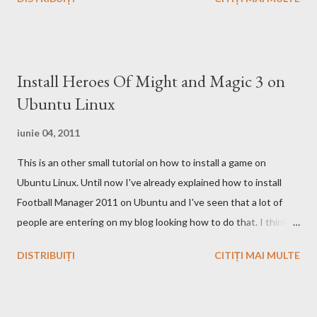
Bing da si un mic exemplu cum poti sa castigi bani de pe urma
acestui search engine cu ajutorul optiunii cashback. Acest
motor de cautare deja are si o pagina pe Wikipedia . In caz ca
doriti sa faceti o comparatie Google vs. Bing este deja un site
Install Heroes Of Might and Magic 3 on
care face acest lucru. Ramane la decizia voastra ce motor de
Ubuntu Linux
cautare sa folositi!
iunie 04, 2011
This is an other small tutorial on how to install a game on
Ubuntu Linux. Until now I've already explained how to install
Football Manager 2011 on Ubuntu and I've seen that a lot of
people are entering on my blog looking how to do that. I think
that you know Heroes 3 and that you've played in Windows but
DISTRIBUIȚI
CITIȚI MAI MULTE
the story and the game play is calling you to play it also in Linux,
no? First we have to download and install this game. Download I
think that this is the easiest step, you just have to search on