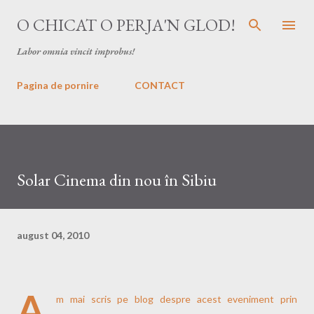
Treceți la conținutul principal
O CHICAT O PERJA'N GLOD!
Labor omnia vincit improbus!
Pagina de pornire
CONTACT
Solar Cinema din nou în Sibiu
august 04, 2010
A
m mai scris pe blog despre acest
eveniment
prin