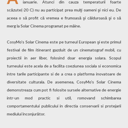
ianuarie. Atunci din cauza temperaturii foarte
scăzute(-20 C) nu au participat prea mulţi oameni şi nici eu. De
aceea o să profit că vremea e frumoasă şi călduroasă şi o să
merg la Solar Cinema programat pe mâine.
CosyMo's Solar Cinema este pe turneul European şi este primul
festival de film itinerant gazduit de un cinematograf mobil, cu
proiectii in aer liber, folosind doar energia solara. Scopul
turneului este acela de a facilita coeziunea sociala si economica
intre tarile participante si de a crea o platforma inovatoare de
diversitate culturala. De asemenea, CosyMo's Solar Cinema
demonstreaza cum pot fi folosite sursele alternative de energie
intr-un mod practic si util, romovand schimbarea
comportamentului publicului in directia conservarii si protejarii
mediului înconjurător.