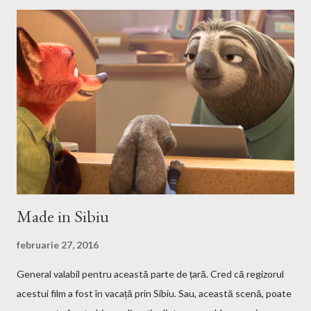
Google something like this download heroes 3 linux and I'm
definitively sure that you'll find a site from which to download
the game files ;). Installation After downloading the game you
have to install it. If the *.iso file is compressed in a *.bz2 file you
have to uncompressed it. After that write in the Terminal this,
after you go with cd command in the folder where the iso file is:
sudo mount -t iso9660 -o loop HMM3-Linux.iso /mnt/fakecd ...
Made in Sibiu
februarie 27, 2016
General valabil pentru această parte de țară. Cred că regizorul
acestui film a fost în vacață prin Sibiu. Sau, această scenă, poate