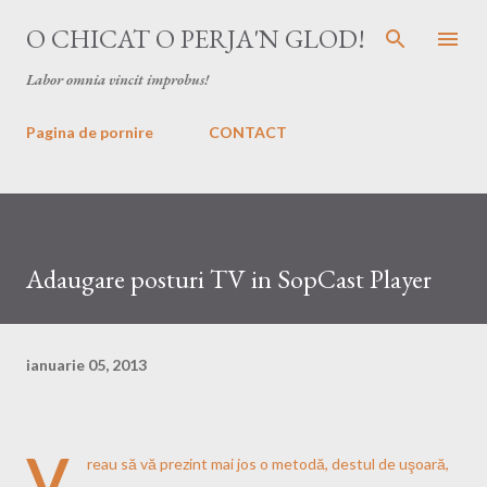
Treceți la conținutul principal
O CHICAT O PERJA'N GLOD!
Labor omnia vincit improbus!
Pagina de pornire
CONTACT
Adaugare posturi TV in SopCast Player
ianuarie 05, 2013
V
reau să vă prezint mai jos o metodă, destul de uşoară,