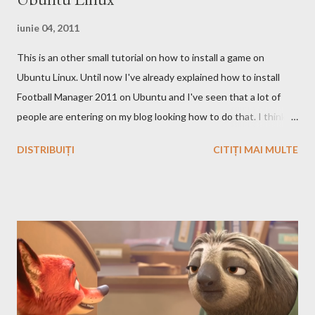
iunie 04, 2011
This is an other small tutorial on how to install a game on
Ubuntu Linux. Until now I've already explained how to install
Football Manager 2011 on Ubuntu and I've seen that a lot of
people are entering on my blog looking how to do that. I think
that you know Heroes 3 and that you've played in Windows but
DISTRIBUIȚI
CITIȚI MAI MULTE
the story and the game play is calling you to play it also in Linux,
no? First we have to download and install this game. Download I
think that this is the easiest step, you just have to search on
Google something like this download heroes 3 linux and I'm
definitively sure that you'll find a site from which to download
the game files ;). Installation After downloading the game you
have to install it. If the *.iso file is compressed in a *.bz2 file you
have to uncompressed it. After that write in the Terminal this,
after you go with cd command in the folder where the iso file is: