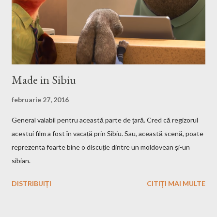
sudo mount -t iso9660 -o loop HMM3-Linux.iso /mnt/fakecd ...
Made in Sibiu
februarie 27, 2016
General valabil pentru această parte de țară. Cred că regizorul
acestui film a fost în vacață prin Sibiu. Sau, această scenă, poate
reprezenta foarte bine o discuție dintre un moldovean și-un
sibian.
DISTRIBUIȚI
CITIȚI MAI MULTE