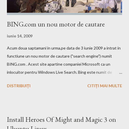
BING.com un nou motor de cautare
iunie 14, 2009
Acum doua saptamani in urma,pe data de 3 iunie 2009 a intrat in
functiune un nou motor de cautare ("search engine") numit
BING.com . Acest site apartine companiei Microsoft ca un
inlocuitor pentru Windows Live Search. Bing este numit de
catre cei de la Microsoft ca fiind un motor decizional. Aici echipa
DISTRIBUIȚI
CITIȚI MAI MULTE
Bing da si un mic exemplu cum poti sa castigi bani de pe urma
acestui search engine cu ajutorul optiunii cashback. Acest
motor de cautare deja are si o pagina pe Wikipedia . In caz ca
doriti sa faceti o comparatie Google vs. Bing este deja un site
Install Heroes Of Might and Magic 3 on
care face acest lucru. Ramane la decizia voastra ce motor de
Ubuntu Linux
cautare sa folositi!