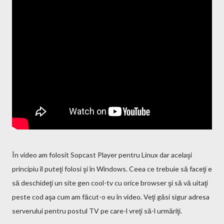
În video am folosit Sopcast Player pentru Linux dar acelaşi
principiu îl puteţi folosi şi în Windows. Ceea ce trebuie să faceţi e
să deschideţi un site gen cool-tv cu orice browser şi să vă uitaţi
peste cod aşa cum am făcut-o eu în video. Veţi găsi sigur adresa
serverului pentru postul TV pe care-l vreţi să-l urmăriţi.