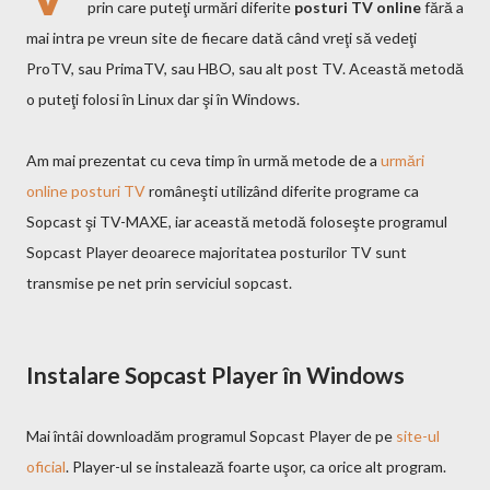
prin care puteţi urmări diferite
posturi TV online
fără a
mai intra pe vreun site de fiecare dată când vreţi să vedeţi
ProTV, sau PrimaTV, sau HBO, sau alt post TV. Această metodă
o puteţi folosi în Linux dar şi în Windows.
Am mai prezentat cu ceva timp în urmă metode de a
urmări
online posturi TV
româneşti utilizând diferite programe ca
Sopcast şi TV-MAXE, iar această metodă foloseşte programul
Sopcast Player deoarece majoritatea posturilor TV sunt
transmise pe net prin serviciul sopcast.
Instalare Sopcast Player în Windows
Mai întâi downloadăm programul Sopcast Player de pe
site-ul
oficial
. Player-ul se instalează foarte uşor, ca orice alt program.