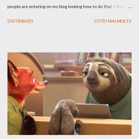
people are entering on my blog looking how to do that. I think
that you know Heroes 3 and that you've played in Windows but
DISTRIBUIȚI
CITIȚI MAI MULTE
the story and the game play is calling you to play it also in Linux,
no? First we have to download and install this game. Download I
think that this is the easiest step, you just have to search on
Google something like this download heroes 3 linux and I'm
definitively sure that you'll find a site from which to download
the game files ;). Installation After downloading the game you
have to install it. If the *.iso file is compressed in a *.bz2 file you
have to uncompressed it. After that write in the Terminal this,
after you go with cd command in the folder where the iso file is:
sudo mount -t iso9660 -o loop HMM3-Linux.iso /mnt/fakecd ...