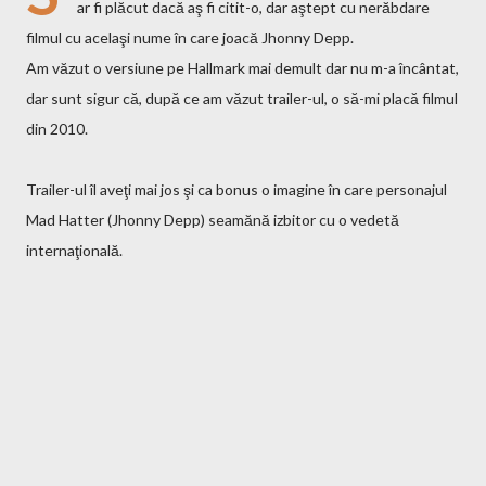
ar fi plăcut dacă aş fi citit-o, dar aştept cu nerăbdare
filmul cu acelaşi nume în care joacă Jhonny Depp.
Am văzut o versiune pe Hallmark mai demult dar nu m-a încântat,
dar sunt sigur că, după ce am văzut trailer-ul, o să-mi placă filmul
din 2010.
Trailer-ul îl aveţi mai jos şi ca bonus o imagine în care personajul
Mad Hatter (Jhonny Depp) seamănă izbitor cu o vedetă
internaţională.