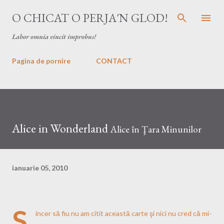
Treceți la conținutul principal
O CHICAT O PERJA'N GLOD!
Labor omnia vincit improbus!
Pagina de pornire
CONTACT
Alice in Wonderland
Alice în Ţara Minunilor
ianuarie 05, 2010
S
incer să fiu nu am citit această carte şi nici nu cred că mi-