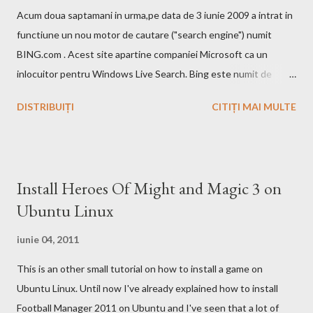
Acum doua saptamani in urma,pe data de 3 iunie 2009 a intrat in
functiune un nou motor de cautare ("search engine") numit
BING.com . Acest site apartine companiei Microsoft ca un
inlocuitor pentru Windows Live Search. Bing este numit de
catre cei de la Microsoft ca fiind un motor decizional. Aici echipa
DISTRIBUIȚI
CITIȚI MAI MULTE
Bing da si un mic exemplu cum poti sa castigi bani de pe urma
acestui search engine cu ajutorul optiunii cashback. Acest
motor de cautare deja are si o pagina pe Wikipedia . In caz ca
doriti sa faceti o comparatie Google vs. Bing este deja un site
Install Heroes Of Might and Magic 3 on
care face acest lucru. Ramane la decizia voastra ce motor de
Ubuntu Linux
cautare sa folositi!
iunie 04, 2011
This is an other small tutorial on how to install a game on
Ubuntu Linux. Until now I've already explained how to install
Football Manager 2011 on Ubuntu and I've seen that a lot of