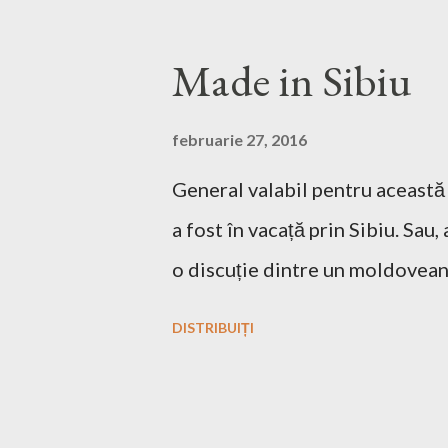
think that this is the easiest s
something like this download he
Made in Sibiu
you'll find a site from which to
After downloading the game you ha
februarie 27, 2016
compressed in a *.bz2 file you 
General valabil pentru această 
the Terminal this, after you g
a fost în vacață prin Sibiu. Sau
iso file is: sudo mount -t iso9
o discuție dintre un moldovean 
DISTRIBUIȚI