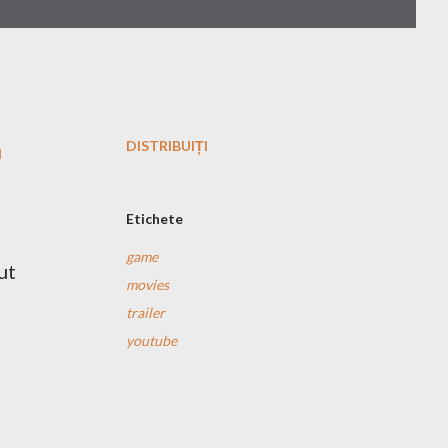
DISTRIBUIȚI
u
Etichete
game
ut
movies
trailer
youtube