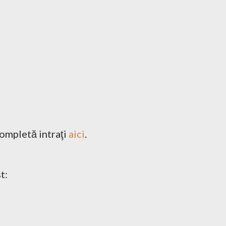
completă intraţi
aici
.
t: