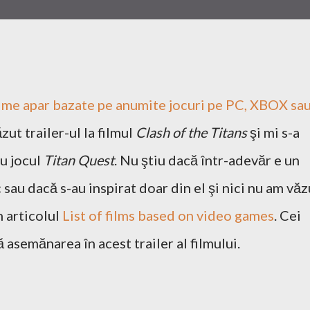
filme apar bazate pe anumite jocuri pe PC, XBOX sa
zut trailer-ul la filmul
Clash of the Titans
şi mi s-a
u jocul
Titan Quest
. Nu ştiu dacă într-adevăr e un
c sau dacă s-au inspirat doar din el şi nici nu am văz
n articolul
List of films based on video games
. Cei
ă asemănarea în acest trailer al filmului.