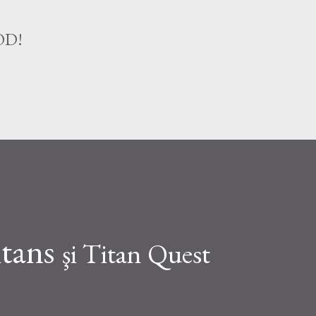
Treceți la conținutul principal
OD!
itans
şi Titan Quest