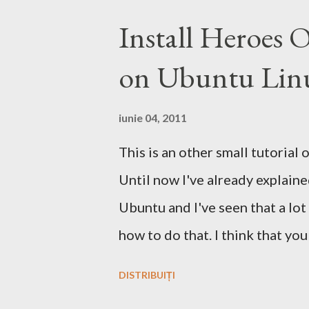
faceti o comparatie Google vs. 
Install Heroes 
Ramane la decizia voastra ce mo
on Ubuntu Lin
iunie 04, 2011
This is an other small tutorial
Until now I've already explain
Ubuntu and I've seen that a lo
how to do that. I think that yo
Windows but the story and the g
DISTRIBUIȚI
Linux, no? First we have to do