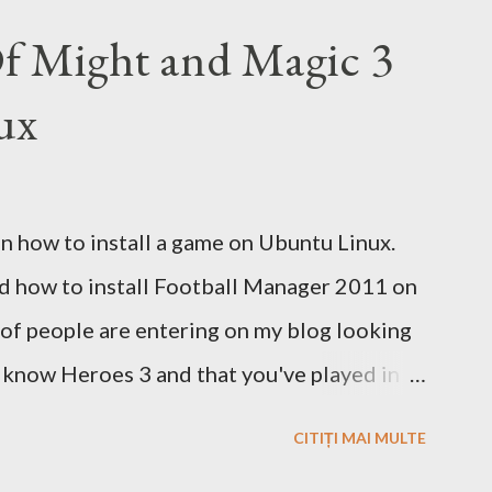
Bing este deja un site care face acest lucru.
Of Might and Magic 3
tor de cautare sa folositi!
ux
 on how to install a game on Ubuntu Linux.
ed how to install Football Manager 2011 on
t of people are entering on my blog looking
u know Heroes 3 and that you've played in
ame play is calling you to play it also in
CITIȚI MAI MULTE
wnload and install this game. Download I