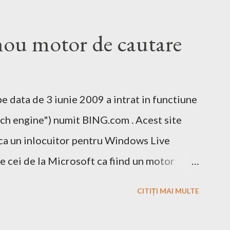
u motor de cautare
 data de 3 iunie 2009 a intrat in functiune
ch engine") numit BING.com . Acest site
ca un inlocuitor pentru Windows Live
e cei de la Microsoft ca fiind un motor
 si un mic exemplu cum poti sa castigi bani
CITIȚI MAI MULTE
ne cu ajutorul optiunii cashback. Acest
agina pe Wikipedia . In caz ca doriti sa