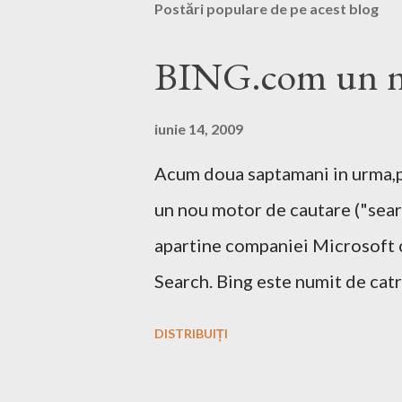
Postări populare de pe acest blog
BING.com un no
iunie 14, 2009
Acum doua saptamani in urma,pe
un nou motor de cautare ("sear
apartine companiei Microsoft 
Search. Bing este numit de catr
decizional. Aici echipa Bing da
DISTRIBUIȚI
de pe urma acestui search engi
motor de cautare deja are si o p