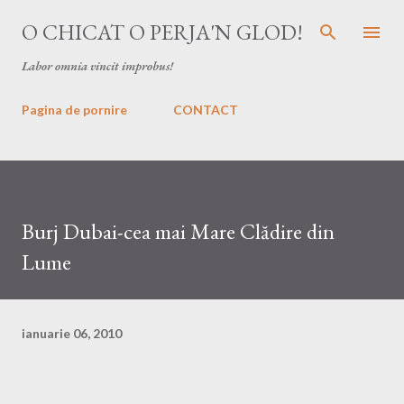
Treceți la conținutul principal
O CHICAT O PERJA'N GLOD!
Labor omnia vincit improbus!
Pagina de pornire
CONTACT
Burj Dubai-cea mai Mare Clădire din
Lume
ianuarie 06, 2010