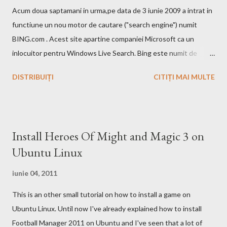
Acum doua saptamani in urma,pe data de 3 iunie 2009 a intrat in
functiune un nou motor de cautare ("search engine") numit
BING.com . Acest site apartine companiei Microsoft ca un
inlocuitor pentru Windows Live Search. Bing este numit de
catre cei de la Microsoft ca fiind un motor decizional. Aici echipa
DISTRIBUIȚI
CITIȚI MAI MULTE
Bing da si un mic exemplu cum poti sa castigi bani de pe urma
acestui search engine cu ajutorul optiunii cashback. Acest
motor de cautare deja are si o pagina pe Wikipedia . In caz ca
doriti sa faceti o comparatie Google vs. Bing este deja un site
Install Heroes Of Might and Magic 3 on
care face acest lucru. Ramane la decizia voastra ce motor de
Ubuntu Linux
cautare sa folositi!
iunie 04, 2011
This is an other small tutorial on how to install a game on
Ubuntu Linux. Until now I've already explained how to install
Football Manager 2011 on Ubuntu and I've seen that a lot of