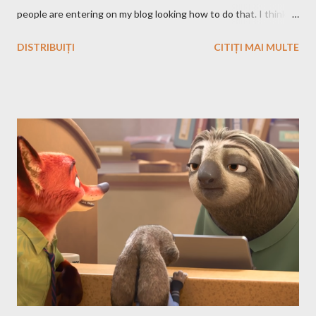
people are entering on my blog looking how to do that. I think
that you know Heroes 3 and that you've played in Windows but
DISTRIBUIȚI
CITIȚI MAI MULTE
the story and the game play is calling you to play it also in Linux,
no? First we have to download and install this game. Download I
think that this is the easiest step, you just have to search on
Google something like this download heroes 3 linux and I'm
definitively sure that you'll find a site from which to download
the game files ;). Installation After downloading the game you
have to install it. If the *.iso file is compressed in a *.bz2 file you
have to uncompressed it. After that write in the Terminal this,
after you go with cd command in the folder where the iso file is:
sudo mount -t iso9660 -o loop HMM3-Linux.iso /mnt/fakecd ...