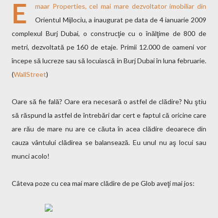
E
maar Properties, cel mai mare dezvoltator imobiliar din
Orientul Mijlociu, a inaugurat pe data de 4 ianuarie 2009
complexul Burj Dubai, o construcţie cu o înălţime de 800 de
metri, dezvoltată pe 160 de etaje. Primii 12.000 de oameni vor
începe să lucreze sau să locuiască in Burj Dubai în luna februarie.
(
WallStreet
)
Oare să fie fală? Oare era necesară o astfel de clădire? Nu ştiu
să răspund la astfel de întrebări dar cert e faptul că oricine care
are rău de mare nu are ce căuta în acea clădire deoarece din
cauza vântului clădirea se balansează. Eu unul nu aş locui sau
munci acolo!
Câteva poze cu cea mai mare clădire de pe Glob aveţi mai jos: