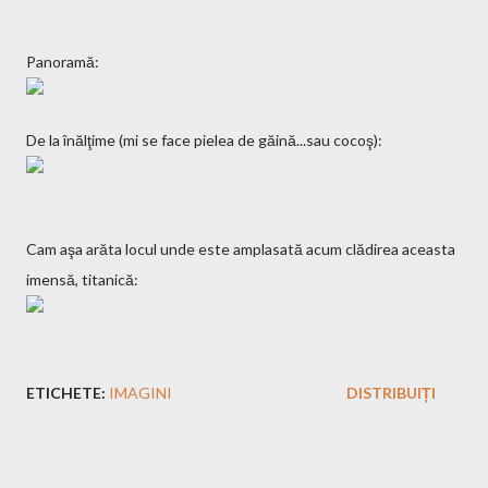
Panoramă:
De la înălţime (mi se face pielea de găină...sau cocoş):
Cam aşa arăta locul unde este amplasată acum clădirea aceasta
imensă, titanică:
ETICHETE:
IMAGINI
DISTRIBUIȚI