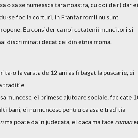
sa o sa se numeasca tara noastra, cu doi de
r
) dar e
ndu-se foc la corturi, in Franta rromii nu sunt
 europene. Eu consider ca noi cetatenii muncitori si
mai discriminati decat cei din etnia rroma.
rita-o la varsta de 12 ani as fi bagat la puscarie, ei
a traditie
 sa muncesc, ei primesc ajutoare sociale, fac cate 1
lti bani, ei nu muncesc pentru ca asa e traditia
an
ma poate da in judecata, el daca ma face
roman
e