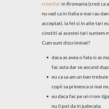
rromilor
in Rromania (cred ca a
nu vad ca in Italia e mai rau da
acceptati, la fel si in alte tari
cinstiti ai acestei tari suntem 
Cum sunt discriminat?
daca as avea o fata si as ma
fac asta dar se ascund dup
eu ca sa am un ban trebuie
copii sa primesca si mai mu
eu daca fac pe un rrom
tig
nu il pot da in judecata.