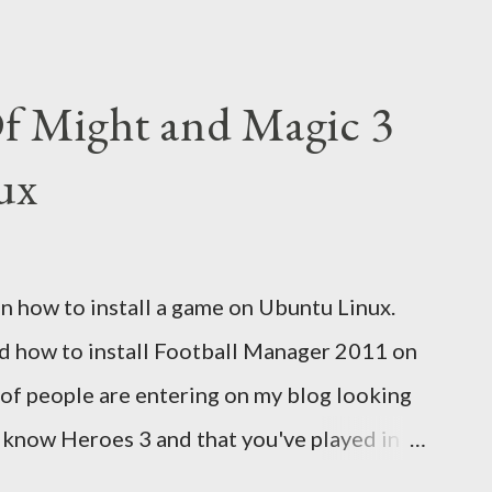
ne cu ajutorul optiunii cashback. Acest
agina pe Wikipedia . In caz ca doriti sa
Bing este deja un site care face acest lucru.
Of Might and Magic 3
tor de cautare sa folositi!
ux
 on how to install a game on Ubuntu Linux.
ed how to install Football Manager 2011 on
t of people are entering on my blog looking
u know Heroes 3 and that you've played in
ame play is calling you to play it also in