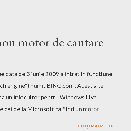
u motor de cautare
 data de 3 iunie 2009 a intrat in functiune
ch engine") numit BING.com . Acest site
ca un inlocuitor pentru Windows Live
e cei de la Microsoft ca fiind un motor
 si un mic exemplu cum poti sa castigi bani
CITIȚI MAI MULTE