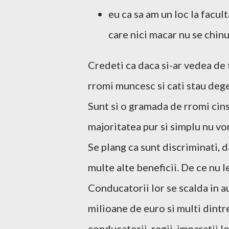
eu ca sa am un loc la facul
care nici macar nu se chinu
Credeti ca daca si-ar vedea de 
rromi muncesc si cati stau deg
Sunt si o gramada de rromi cinst
majoritatea pur si simplu nu vo
Se plang ca sunt discriminati, da
multe alte beneficii. De ce nu l
Conducatorii lor se scalda in a
milioane de euro si multi dintr
conducatorii, regii, imparatii lo