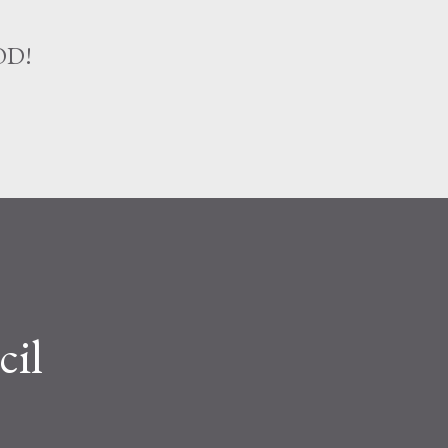
Treceți la conținutul principal
OD!
cil