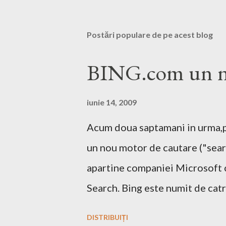
Postări populare de pe acest blog
BING.com un no
iunie 14, 2009
Acum doua saptamani in urma,pe
un nou motor de cautare ("sear
apartine companiei Microsoft 
Search. Bing este numit de catr
decizional. Aici echipa Bing da
DISTRIBUIȚI