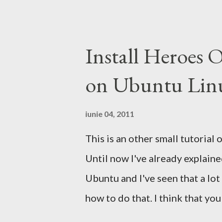
de pe urma acestui search engi
motor de cautare deja are si o p
faceti o comparatie Google vs. 
Install Heroes 
Ramane la decizia voastra ce mo
on Ubuntu Lin
iunie 04, 2011
This is an other small tutorial
Until now I've already explain
Ubuntu and I've seen that a lo
how to do that. I think that yo
Windows but the story and the g