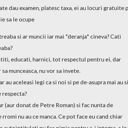
tate dau examen, platesc taxa, ei au locuri gratuite 
ie sa le ocupe
treaba si ar muncii iar mai "deranja" cineva? Cati
eaba?
iti, educati, harnici, tot respectul pentru ei, dar
r sa munceasca, nu vor sa invete.
r au aceleasi legi ca si noi si pe de-asupra mai au s
e respecta?
ur (aur donat de Petre Roman) si fac nunta de
e rromi nu au ce manca. Ce pot face eu cand chiar
r autointitulati nu fac nimic pentru a-i integra, a le