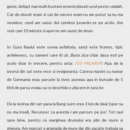
gater, defapt mai multi busteni enormi plasati unul peste celalalt.
Cat de obosit eram si cat de nervos eram nu am putut sa nu ma
veselesc cand am vazut doi catelusi jucandu-se pe acolo. Am
stat cam 10 minute si apoi ne-am vazut de drum.
In Gura Raului este sosea asfaltata, satul este frumos, tipic
ardelenesc, cu oameni care iti zic
Buna ziua
chiar daca esti pe
acolo doar in trecere, pentru asta:
JOS PALARIA
! Apa de la
izvorul din sat este rece si revigoranta. Cateva masini cu numar
de Germania erau parcate la izvor, puneau apa in butoaie de 5
litrii de parca vroiau sa-si deschida o afacere in tara lor.
De la iesirea din sat pana la Baraj sunt vreo 3 km de deal (sper sa
nu ma insel). Recunosc ca acestia i-am parcurs pe jos! Tot raul
spre bine, pentru ca marginea drumului era plin de mure si
zmeura. Am mancat o gramada de mure dar din pacate trebuia sa