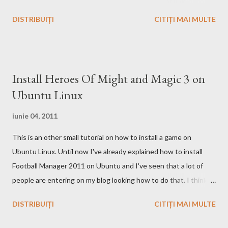
catre cei de la Microsoft ca fiind un motor decizional. Aici echipa
DISTRIBUIȚI
CITIȚI MAI MULTE
Bing da si un mic exemplu cum poti sa castigi bani de pe urma
acestui search engine cu ajutorul optiunii cashback. Acest
motor de cautare deja are si o pagina pe Wikipedia . In caz ca
doriti sa faceti o comparatie Google vs. Bing este deja un site
Install Heroes Of Might and Magic 3 on
care face acest lucru. Ramane la decizia voastra ce motor de
Ubuntu Linux
cautare sa folositi!
iunie 04, 2011
This is an other small tutorial on how to install a game on
Ubuntu Linux. Until now I've already explained how to install
Football Manager 2011 on Ubuntu and I've seen that a lot of
people are entering on my blog looking how to do that. I think
that you know Heroes 3 and that you've played in Windows but
DISTRIBUIȚI
CITIȚI MAI MULTE
the story and the game play is calling you to play it also in Linux,
no? First we have to download and install this game. Download I