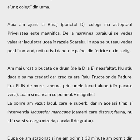
ajung colegii din urma.
Abia am ajuns la Baraj (punctul D), colegii ma asteptau!
Privelistea este magnifica. De la marginea barajului se vedea
valea iar lacul stralucea in razele Soarelui. In apa se puteau vedea
pestii inotand, unii turisti dandu-le paine, din fericire nu in carlig.
Am mai urcat o bucata de drum (de la D la E) neasfaltat. Nu stiu
daca o sa ma credeti dar cred ca era Raiul Fructelor de Padure.
Era PLIN de mure, zmeura, prin unele locuri alune (din pacate
verzi). Luam si mancam cu pumnul. E magnific!
La oprire am vazut lacul, care e superb, dar in acelasi timp si
interventia
lacustelor marocane
(oameni care distrug fauna, nu
stiu sa-si stearga mizeria, cocalarii de gratar).
Dupa ce am stationat si ne-am odihnit 30 minute am pornit din