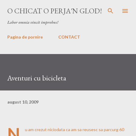
Treceți la conținutul principal
O CHICAT O PERJA'N GLOD!
Labor omnia vincit improbus!
Pagina de pornire
CONTACT
Aventuri cu bicicleta
august 10, 2009
N
u am crezut niciodata ca am sa reusesc sa parcurg 60