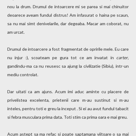
nou la drum. Drumul de intoarcere mi se parea si mai chinuitor
deoarece aveam fundul distrus! Am infasurat o haina pe scaun,
sa nu mai simt denivelarile, dar degeaba. Macar am coborat, nu
am urcat.
Drumul de intoarcere a fost fragmentat de opririle mele. Eu care
nu injur :), scoateam pe gura tot ce am invatat in
carter
,
gandindu-ma ca nu reusesc sa ajung la civilizatie (Sibiu), intr-un
mediu controlat.
Dar uitati ca am ajuns. Acum imi aduc aminte cu placere de
privelistea excelenta, prietenii care m-au sustinut si m-au
inteles, pentru toti e greu la inceput . Si ei au avut fundul tabacit
si febra musculara prima data. Toti stim ca prima oara e mai greu.
Acum astept sa ma refac si poate saptamana viitoare o sa mai