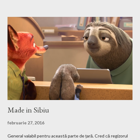
think that this is the easiest step, you just have to search on
Google something like this download heroes 3 linux and I'm
definitively sure that you'll find a site from which to download
the game files ;). Installation After downloading the game you
have to install it. If the *.iso file is compressed in a *.bz2 file you
have to uncompressed it. After that write in the Terminal this,
after you go with cd command in the folder where the iso file is:
sudo mount -t iso9660 -o loop HMM3-Linux.iso /mnt/fakecd ...
Made in Sibiu
februarie 27, 2016
General valabil pentru această parte de țară. Cred că regizorul