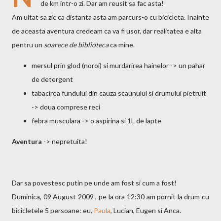
de km intr-o zi. Dar am reusit sa fac asta!
Am uitat sa zic ca distanta asta am parcurs-o cu bicicleta. Inainte
de aceasta aventura credeam ca va fi usor, dar realitatea e alta
pentru un
soarece de biblioteca
ca mine.
mersul prin glod (noroi) si murdarirea hainelor -> un pahar
de detergent
tabacirea fundului din cauza scaunului si drumului pietruit
-> doua comprese reci
febra musculara -> o aspirina si 1L de lapte
Aventura
-> nepretuita!
Dar sa povestesc putin pe unde am fost si cum a fost!
Duminica, 09 August 2009 , pe la ora 12:30 am pornit la drum cu
bicicletele 5 persoane: eu,
Paula
, Lucian, Eugen si Anca.