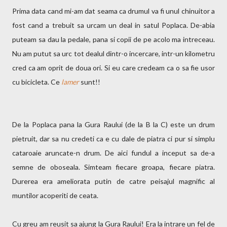
Prima data cand mi-am dat seama ca drumul va fi unul chinuitor a
fost cand a trebuit sa urcam un deal in satul Poplaca. De-abia
puteam sa dau la pedale, pana si copii de pe acolo ma intreceau.
Nu am putut sa urc tot dealul dintr-o incercare, intr-un kilometru
cred ca am oprit de doua ori. Si eu care credeam ca o sa fie usor
cu bicicleta. Ce
lamer
sunt!!
De la Poplaca pana la Gura Raului (de la B la C) este un drum
pietruit, dar sa nu credeti ca e cu dale de piatra ci pur si simplu
cataroaie aruncate-n drum. De aici fundul a inceput sa de-a
semne de oboseala. Simteam fiecare groapa, fiecare piatra.
Durerea era ameliorata putin de catre peisajul magnific al
muntilor acoperiti de ceata.
Cu greu am reusit sa ajung la Gura Raului! Era la intrare un fel de