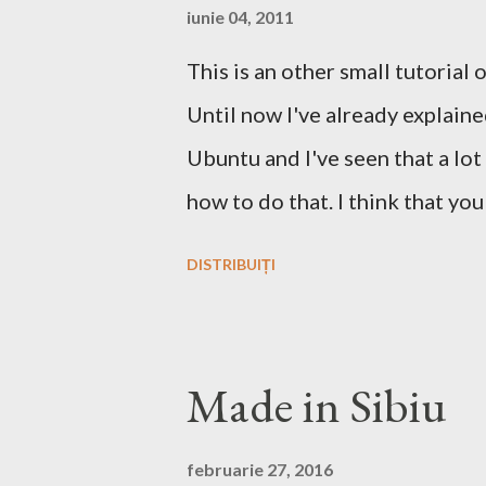
iunie 04, 2011
This is an other small tutorial
Until now I've already explain
Ubuntu and I've seen that a lo
how to do that. I think that yo
Windows but the story and the g
DISTRIBUIȚI
Linux, no? First we have to do
think that this is the easiest s
something like this download he
Made in Sibiu
you'll find a site from which to
After downloading the game you ha
februarie 27, 2016