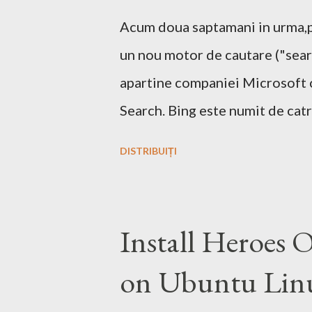
Acum doua saptamani in urma,pe
un nou motor de cautare ("sear
apartine companiei Microsoft 
Search. Bing este numit de catr
decizional. Aici echipa Bing da
DISTRIBUIȚI
de pe urma acestui search engi
motor de cautare deja are si o p
faceti o comparatie Google vs. 
Install Heroes 
Ramane la decizia voastra ce mo
on Ubuntu Lin