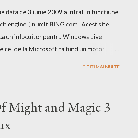
 data de 3 iunie 2009 a intrat in functiune
ch engine") numit BING.com . Acest site
ca un inlocuitor pentru Windows Live
e cei de la Microsoft ca fiind un motor
 si un mic exemplu cum poti sa castigi bani
CITIȚI MAI MULTE
ne cu ajutorul optiunii cashback. Acest
agina pe Wikipedia . In caz ca doriti sa
Bing este deja un site care face acest lucru.
Of Might and Magic 3
tor de cautare sa folositi!
ux