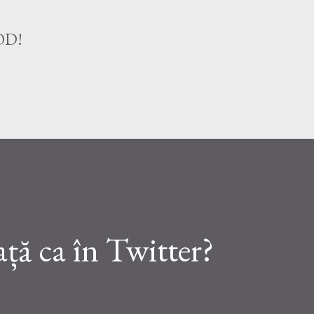
Treceți la conținutul principal
OD!
ață ca în Twitter?