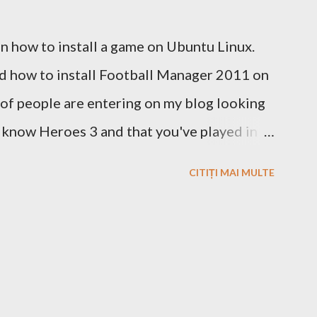
 on how to install a game on Ubuntu Linux.
ed how to install Football Manager 2011 on
t of people are entering on my blog looking
u know Heroes 3 and that you've played in
ame play is calling you to play it also in
CITIȚI MAI MULTE
wnload and install this game. Download I
tep, you just have to search on Google
roes 3 linux and I'm definitively sure that
 download the game files ;). Installation
ve to install it. If the *.iso file is